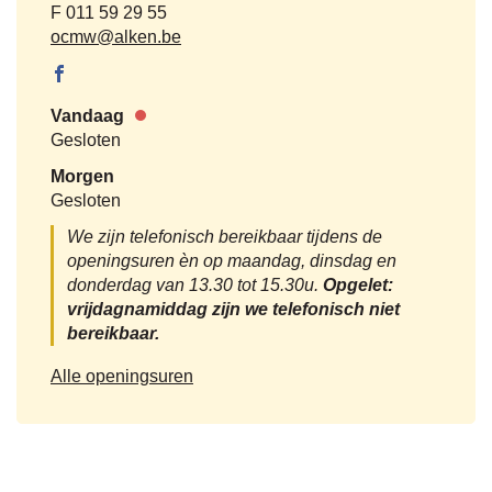
Fax
011 59 29 55
E-
ocmw
@
alken.be
mail
Facebook
OCMW
Vandaag
Alken
Nu
Gesloten
gesloten
Morgen
Gesloten
We zijn telefonisch bereikbaar tijdens de
openingsuren èn op maandag, dinsdag en
donderdag van 13.30 tot 15.30u.
Opgelet:
vrijdagnamiddag zijn we telefonisch niet
bereikbaar.
OCMW
Alle openingsuren
Alken