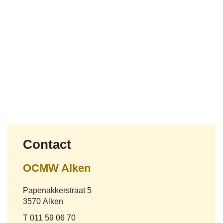
Contact
OCMW Alken
Adres
Papenakkerstraat 5
,
3570
Alken
Tel.
011 59 06 70