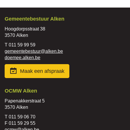
Contact
Gemeentebestuur Alken
Adres
Hoogdorpsstraat 38
,
3570
Alken
Tel.
011 59 99 59
E-
gemeentebestuur
@
alken.be
mail
Website
doemee.alken.be
Maak een afspraak
Contact
OCMW Alken
Adres
Papenakkerstraat 5
,
3570
Alken
Tel.
011 59 06 70
Fax
011 59 29 55
E-
ocmw
@
alken.be