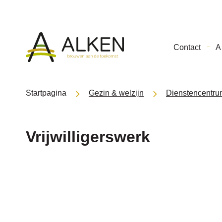
Gemeente
Contact
A 
Alken
Startpagina
Gezin & welzijn
Dienstencentru
Vrijwilligerswerk
A
tot
Z