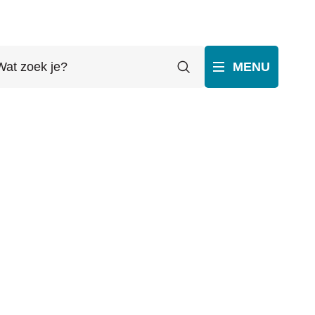
t
Zoeken
MENU
ek
p
ube