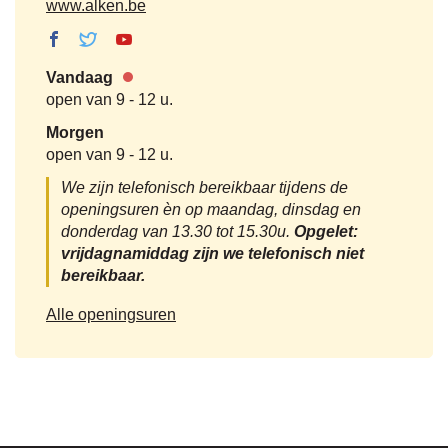
mail
Website
www.alken.be
Facebook
Twitter Milieu,
Youtube
Milieu,
duurzaamheid
Milieu,
Vandaag
duurzaamheid
en landbouw
duurzaamheid
Nu
open van
9
-
12 u.
en landbouw
en landbouw
gesloten
Morgen
open van
9
-
12 u.
We zijn telefonisch bereikbaar tijdens de
openingsuren èn op maandag, dinsdag en
donderdag van 13.30 tot 15.30u.
Opgelet:
vrijdagnamiddag zijn we telefonisch niet
bereikbaar.
Milieu,
Alle openingsuren
duurzaamheid
en
landbouw