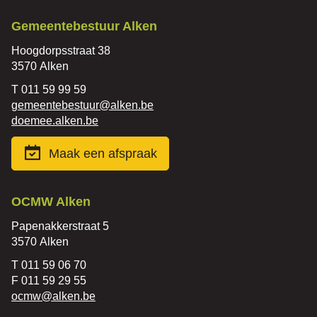
Contact
Gemeentebestuur Alken
Adres
Hoogdorpsstraat 38
,
3570
Alken
Tel.
011 59 99 59
E-
gemeentebestuur
@
alken.be
mail
Website
doemee.alken.be
Maak een afspraak
Contact
OCMW Alken
Adres
Papenakkerstraat 5
,
3570
Alken
Tel.
011 59 06 70
Fax
011 59 29 55
E-
ocmw
@
alken.be
mail