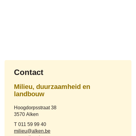
Contact
Milieu, duurzaamheid en
landbouw
Adres
Hoogdorpsstraat 38
,
3570
Alken
Tel.
011 59 99 40
E-
milieu
@
alken.be