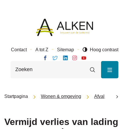
Naar
Gemeente
inhoud
Alken
Contact
A tot Z
Sitemap
Hoog contrast
Volg ons
Volg
Volg
Volg ons
Volg
Wat
op
ons
ons op
op
ons op
Zoeken
zoek
Facebook
op
Linkedin
Instagram
Youtube
je?
Twitter
MENU
Startpagina
Wonen & omgeving
Afval
Recy
Vermijd verlies van lading
scroll