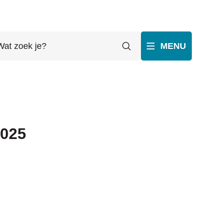
t
Zoeken
MENU
ek
p
ube
2025