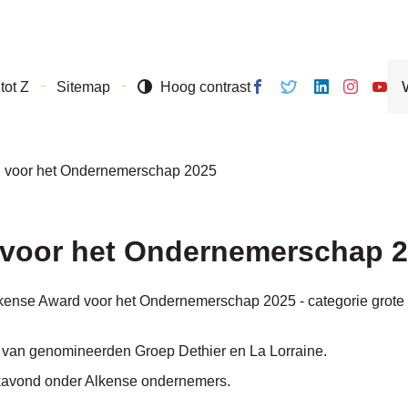
Naar
inhoud
Wa
Volg ons
Volg
Volg
Volg ons
Volg
tot Z
Sitemap
Hoog contrast
zo
op
ons
ons op
op
ons o
je?
Facebook
op
Linkedin
Instagram
Yout
Twitter
d voor het Ondernemerschap 2025
d voor het Ondernemerschap 
Alkense Award voor het Ondernemerschap 2025 - categorie grote
 van genomineerden Groep Dethier en La Lorraine.
rkavond onder Alkense ondernemers.