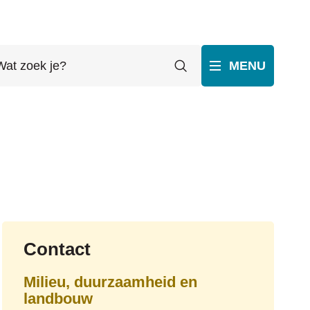
t
Zoeken
MENU
ek
p
ube
Contact
Milieu, duurzaamheid en
landbouw