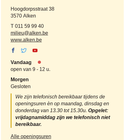
Adres
Hoogdorpsstraat 38
,
3570
Alken
Tel.
011 59 99 40
E-
milieu
@
alken.be
mail
Website
www.alken.be
Facebook
Twitter Milieu,
Youtube
Milieu,
duurzaamheid
Milieu,
Vandaag
duurzaamheid
en landbouw
duurzaamheid
Nu
open van
9
-
12 u.
en landbouw
en landbouw
gesloten
Morgen
Gesloten
We zijn telefonisch bereikbaar tijdens de
openingsuren èn op maandag, dinsdag en
donderdag van 13.30 tot 15.30u.
Opgelet:
vrijdagnamiddag zijn we telefonisch niet
bereikbaar.
Milieu,
Alle openingsuren