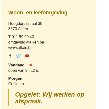
duurzaamheid
en
Woon- en leefomgeving
landbouw
Adres
Hoogdorpsstraat 38
,
3570
Alken
Tel.
011 59 99 40
E-
omgeving
@
alken.be
mail
Website
www.alken.be
Facebook
Twitter
Youtube
Woon- en
Woon- en
Woon- en
Vandaag
leefomgeving
leefomgeving
leefomgeving
Nu
open van
9
-
12 u.
gesloten
Morgen
Gesloten
Opgelet: Wij werken op
afspraak.