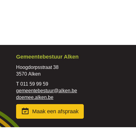
Contact
Gemeentebestuur Alken
Adres
Hoogdorpsstraat 38
,
3570
Alken
Tel.
011 59 99 59
E-
gemeentebestuur
@
alken.be
mail
Website
doemee.alken.be
Maak een afspraak
© Gemeente Alken
Cookiebeleid
Sitemap
Proc