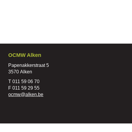
Contact
OCMW Alken
Adres
Papenakkerstraat 5
,
3570
Alken
Tel.
011 59 06 70
Fax
011 59 29 55
E-
ocmw
@
alken.be
mail
laimer
Privacyverklaring
Toegankelijkheid