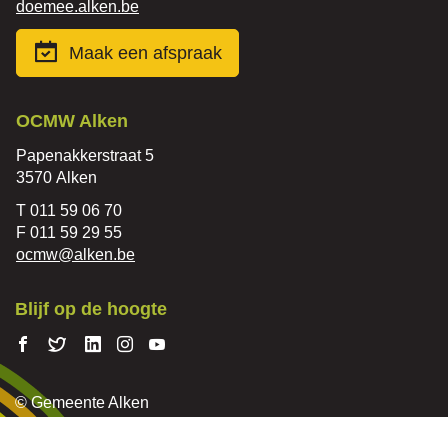
mail
Website
doemee.alken.be
Maak een afspraak
Contact
OCMW Alken
Adres
Papenakkerstraat 5
,
3570
Alken
Tel.
011 59 06 70
Fax
011 59 29 55
E-
ocmw
@
alken.be
mail
Blijf op de hoogte
Volg ons
Volg
Volg
Volg ons
Volg
op
ons
ons op
op
ons op
Facebook
op
Linkedin
Instagram
Youtube
© Gemeente Alken
Twitter
Cookiebeleid
Sitemap
Proclaimer
Privacyverklaring
Toegankelijkheid