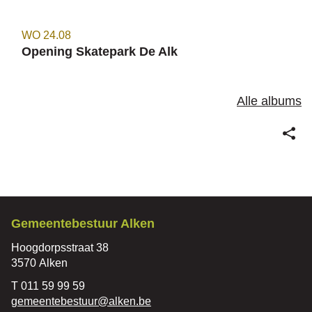
WO
24.08
Opening Skatepark De Alk
Alle albums
Deel
deze
pagin
Contact
Gemeentebestuur Alken
Adres
Hoogdorpsstraat 38
,
3570
Alken
Tel.
011 59 99 59
E-
gemeentebestuur
@
alken.be