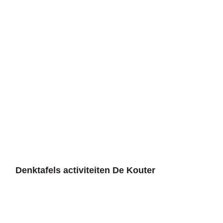
A
tot
Z
Denktafels activiteiten De Kouter