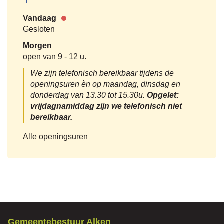
OCMW
Vandaag
Alken
Nu
Gesloten
gesloten
Morgen
open van
9
-
12 u.
We zijn telefonisch bereikbaar tijdens de
openingsuren èn op maandag, dinsdag en
donderdag van 13.30 tot 15.30u.
Opgelet:
vrijdagnamiddag zijn we telefonisch niet
bereikbaar.
OCMW
Alle openingsuren
Alken
Contact
Gemeentebestuur Alken