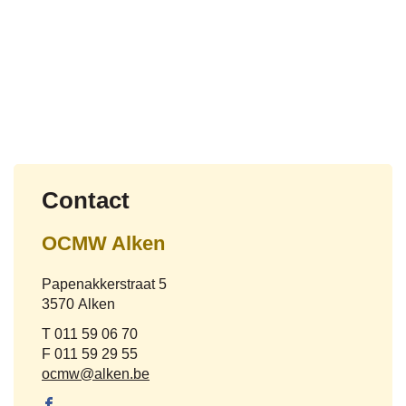
Contact
OCMW Alken
Adres
Papenakkerstraat 5
,
3570
Alken
Tel.
011 59 06 70
Fax
011 59 29 55
E-
ocmw
@
alken.be
mail
Facebook