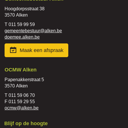
Adres
Hoogdorpsstraat 38
,
3570
Alken
Tel.
011 59 99 59
E-
gemeentebestuur
@
alken.be
mail
Website
doemee.alken.be
Maak een afspraak
Contact
OCMW Alken
Adres
Papenakkerstraat 5
,
3570
Alken
Tel.
011 59 06 70
Fax
011 59 29 55
E-
ocmw
@
alken.be
mail
Blijf op de hoogte