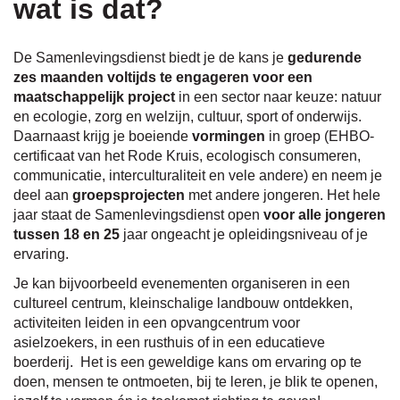
wat is dat?
naar
De Samenlevingsdienst biedt je de kans je
gedurende
zes maanden voltijds te
engageren voor een
maatschappelijk project
in een sector naar keuze: natuur
en ecologie, zorg en welzijn, cultuur, sport of onderwijs.
links
Daarnaast krijg je boeiende
vormingen
in groep (EHBO-
certificaat van het Rode Kruis, ecologisch consumeren,
communicatie, interculturaliteit en vele andere) en neem je
deel aan
groepsprojecten
met andere jongeren. Het hele
jaar staat de Samenlevingsdienst open
voor alle jongeren
tussen 18 en 25
jaar ongeacht je opleidingsniveau of je
ervaring.
Je kan bijvoorbeeld evenementen organiseren in een
cultureel centrum, kleinschalige landbouw ontdekken,
activiteiten leiden in een opvangcentrum voor
asielzoekers, in een rusthuis of in een educatieve
boerderij. Het is een geweldige kans om ervaring op te
doen, mensen te ontmoeten, bij te leren, je blik te openen,