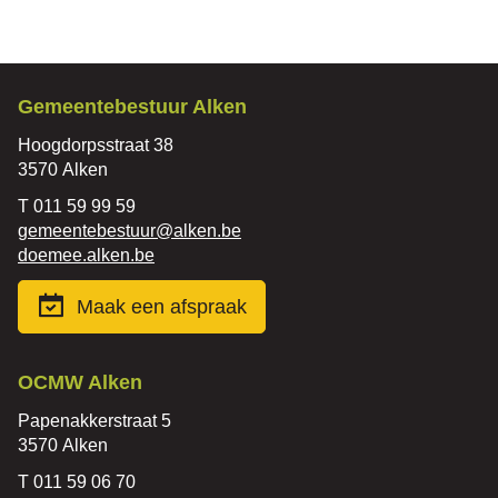
Contact
Gemeentebestuur Alken
Adres
Hoogdorpsstraat 38
,
3570
Alken
Tel.
011 59 99 59
E-
gemeentebestuur
@
alken.be
mail
Website
doemee.alken.be
Maak een afspraak
Contact
OCMW Alken
Adres
Papenakkerstraat 5
,
3570
Alken
Tel.
011 59 06 70