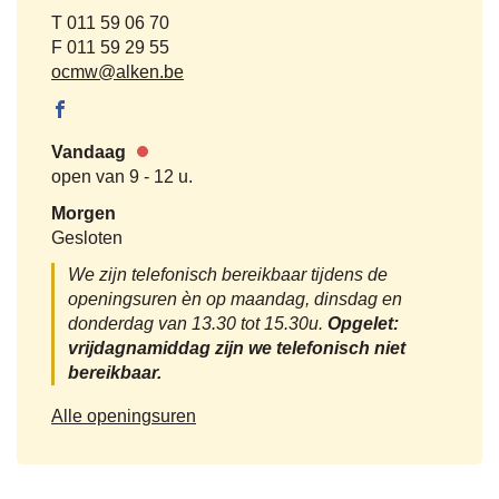
Tel.
011 59 06 70
Fax
011 59 29 55
E-
ocmw
@
alken.be
mail
Facebook
OCMW
Vandaag
Alken
Nu
open van
9
-
12 u.
gesloten
Morgen
Gesloten
We zijn telefonisch bereikbaar tijdens de
openingsuren èn op maandag, dinsdag en
donderdag van 13.30 tot 15.30u.
Opgelet:
vrijdagnamiddag zijn we telefonisch niet
bereikbaar.
OCMW
Alle openingsuren
Alken