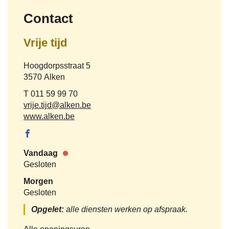
Contact
Vrije tijd
Adres
Hoogdorpsstraat 5
,
3570
Alken
Tel.
011 59 99 70
E-
vrije.tijd
@
alken.be
mail
Website
www.alken.be
Facebook
Vrije tijd
Vandaag
Nu
Gesloten
gesloten
Morgen
Gesloten
Opgelet:
alle diensten werken op afspraak.
Vrije