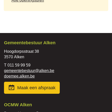
Alle openingsuren
tijd
Contact
Gemeentebestuur Alken
Adres
Hoogdorpsstraat 38
,
3570
Alken
Tel.
011 59 99 59
E-
gemeentebestuur
@
alken.be
mail
Website
doemee.alken.be
Maak een afspraak
Contact
OCMW Alken