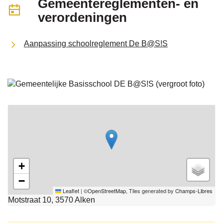
Gemeentereglementen- en
verordeningen
Aanpassing schoolreglement De B@S!S
Stratenplan
+
−
Leaflet
|
©
OpenStreetMap
, Tiles generated by
Champs-Libres
Motstraat 10, 3570 Alken