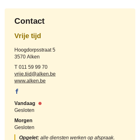
Contact
Vrije tijd
Adres
Hoogdorpsstraat 5
,
3570
Alken
Tel.
011 59 99 70
E-
vrije.tijd
@
alken.be
mail
Website
www.alken.be
Facebook
Vrije tijd
Vandaag
Nu
Gesloten
gesloten
Morgen
Gesloten
Opgelet:
alle diensten werken op afspraak.