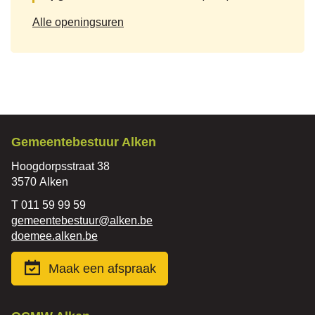
Vrije
Alle openingsuren
tijd
Contact
Gemeentebestuur Alken
Adres
Hoogdorpsstraat 38
,
3570
Alken
Tel.
011 59 99 59
E-
gemeentebestuur
@
alken.be
mail
Website
doemee.alken.be
Maak een afspraak