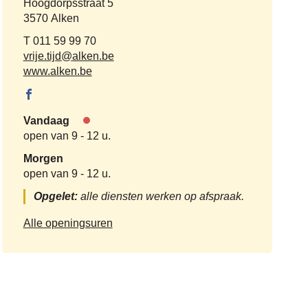
Adres
Hoogdorpsstraat 5
,
3570
Alken
Tel.
011 59 99 70
E-
vrije.tijd
@
alken.be
mail
Website
www.alken.be
Facebook
Vrije tijd
Vandaag
Nu
open van
9
-
12 u.
gesloten
Morgen
open van
9
-
12 u.
Opgelet:
alle diensten werken op afspraak.
Vrije
Alle openingsuren
tijd