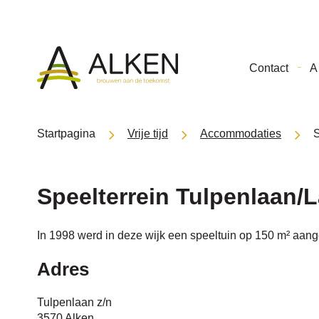
Gemeente
Contact
A 
Alken
Startpagina
Vrije tijd
Accommodaties
S
Speelterrein Tulpenlaan/
In 1998 werd in deze wijk een speeltuin op 150 m² aang
Adres
Tulpenlaan z/n
3570 Alken