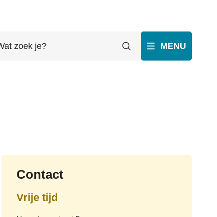
t
Zoeken
MENU
ek
p
ube
Contact
Vrije tijd