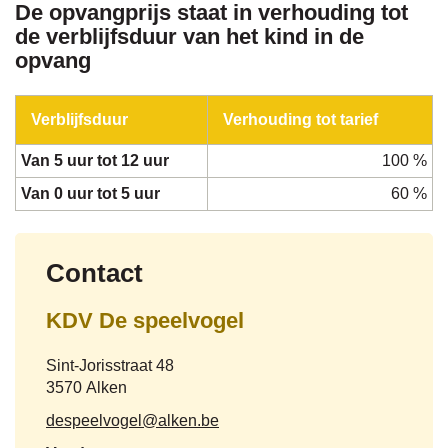
De opvangprijs staat in verhouding tot
de verblijfsduur van het kind in de
opvang
Verblijfsduur
Verhouding tot tarief
Van 5 uur tot 12 uur
100 %
Van 0 uur tot 5 uur
60 %
Contact
KDV De speelvogel
Adres
Sint-Jorisstraat 48
,
3570
Alken
E-
despeelvogel
@
alken.be
mail