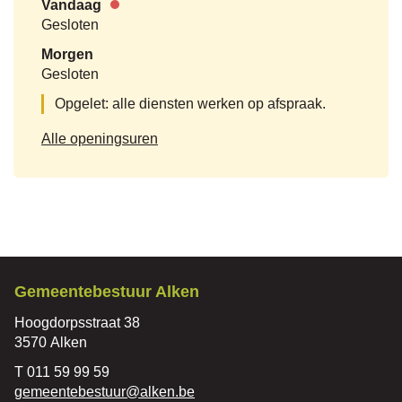
Vandaag
Nu
Gesloten
gesloten
Morgen
Gesloten
Opgelet: alle diensten werken op afspraak.
KDV
Alle openingsuren
De
speelvogel
Contact
Gemeentebestuur Alken
Adres
Hoogdorpsstraat 38
,
3570
Alken
Tel.
011 59 99 59
E-
gemeentebestuur
@
alken.be