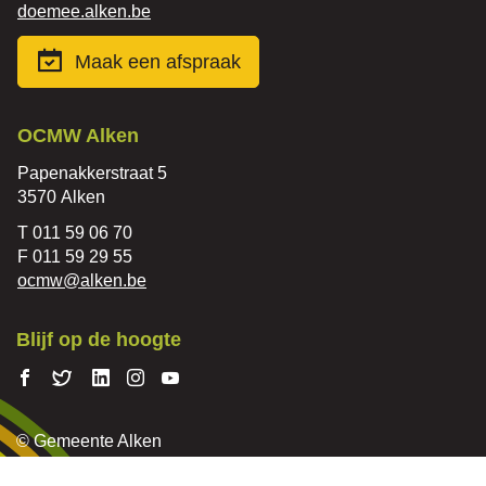
mail
Website
doemee.alken.be
Maak een afspraak
Contact
OCMW Alken
Adres
Papenakkerstraat 5
,
3570
Alken
Tel.
011 59 06 70
Fax
011 59 29 55
E-
ocmw
@
alken.be
mail
Blijf op de hoogte
Volg ons
Volg
Volg
Volg ons
Volg
op
ons
ons op
op
ons op
Facebook
op
Linkedin
Instagram
Youtube
© Gemeente Alken
Twitter
Cookiebeleid
Sitemap
Proclaimer
Privacyverklaring
Toegankelijkheid