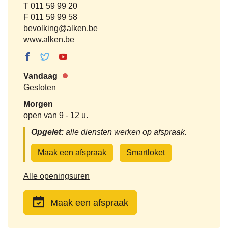
Tel.
011 59 99 20
Fax
011 59 99 58
E-
bevolking
@
alken.be
mail
Website
www.alken.be
Facebook
Twitter
Youtube
Burgerzaken
Burgerzaken
Burgerzaken
Vandaag
Nu
Gesloten
gesloten
Morgen
open van
9
-
12 u.
Opgelet:
alle diensten werken op afspraak.
Maak een afspraak
Smartloket
Burgerzaken
Alle openingsuren
Maak een afspraak