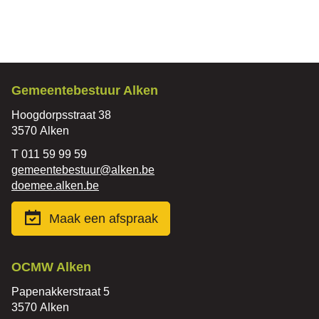
Contact
Gemeentebestuur Alken
Adres
Hoogdorpsstraat 38
,
3570
Alken
Tel.
011 59 99 59
E-
gemeentebestuur
@
alken.be
mail
Website
doemee.alken.be
Maak een afspraak
Contact
OCMW Alken
Adres
Papenakkerstraat 5
,
3570
Alken