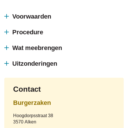
Inhoud
naar
Voorwaarden
Procedure
links
Wat meebrengen
Uitzonderingen
Contact
Burgerzaken
Adres
Hoogdorpsstraat 38
,
3570
Alken