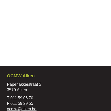
Contact
OCMW Alken
Adres
Papenakkerstraat 5
,
3570
Alken
Tel.
011 59 06 70
Fax
011 59 29 55
E-
ocmw
@
alken.be