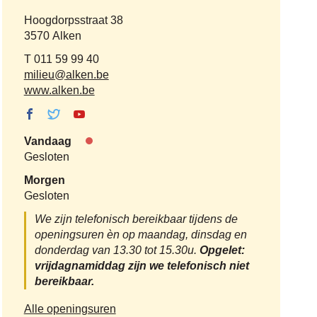
Adres
Hoogdorpsstraat 38
,
3570
Alken
Tel.
011 59 99 40
E-
milieu
@
alken.be
mail
Website
www.alken.be
Facebook
Twitter Milieu,
Youtube
Milieu,
duurzaamheid
Milieu,
Vandaag
duurzaamheid
en landbouw
duurzaamheid
Nu
Gesloten
en landbouw
en landbouw
gesloten
Morgen
Gesloten
We zijn telefonisch bereikbaar tijdens de
openingsuren èn op maandag, dinsdag en
donderdag van 13.30 tot 15.30u.
Opgelet:
vrijdagnamiddag zijn we telefonisch niet
bereikbaar.
Milieu,
Alle openingsuren