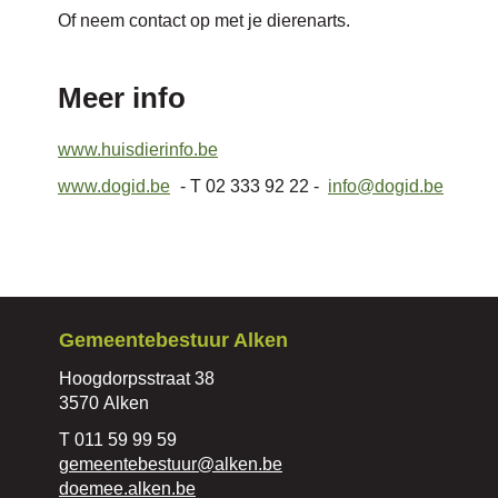
Of neem contact op met je dierenarts.
Meer info
www.huisdierinfo.be
www.dogid.be
- T 02 333 92 22 -
info@dogid.be
Contact
Gemeentebestuur Alken
Adres
Hoogdorpsstraat 38
,
3570
Alken
Tel.
011 59 99 59
E-
gemeentebestuur
@
alken.be
mail
Website
doemee.alken.be