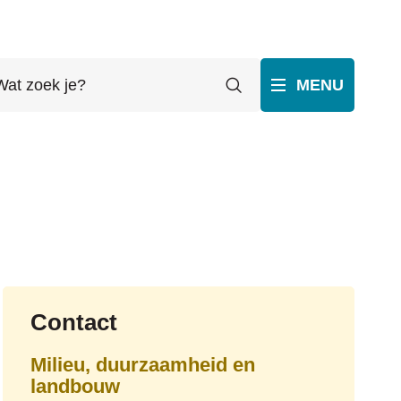
t
Zoeken
MENU
ek
p
ube
Contact
Milieu, duurzaamheid en
landbouw