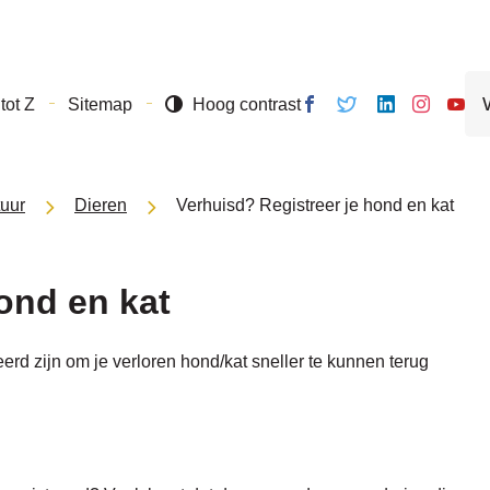
Naar
inhoud
Wa
Volg ons
Volg
Volg
Volg ons
Volg
tot Z
Sitemap
Hoog contrast
zo
op
ons
ons op
op
ons o
je?
Facebook
op
Linkedin
Instagram
Yout
Twitter
tuur
Dieren
Verhuisd? Registreer je hond en kat
ond en kat
erd zijn om je verloren hond/kat sneller te kunnen terug