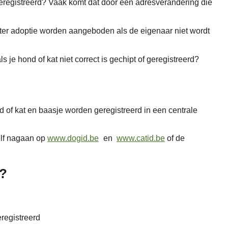
geregistreerd? Vaak komt dat door een adresverandering die
ter adoptie worden aangeboden als de eigenaar niet wordt
 je hond of kat niet correct is gechipt of geregistreerd?
f kat en baasje worden geregistreerd in een centrale
elf nagaan op
www.dogid.be
en
www.catid.be
of de
?
eregistreerd