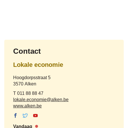
Contact
Lokale economie
Adres
Hoogdorpsstraat 5
,
3570
Alken
Tel.
011 88 88 47
E-
lokale.economie
@
alken.be
mail
Website
www.alken.be
Facebook
Twitter
Youtube
Lokale
Lokale
Lokale
Vandaag
economie
economie
economie