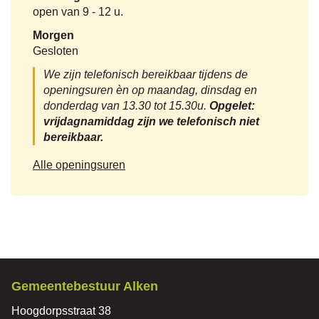
Nu
open van
9
-
12 u.
gesloten
Morgen
Gesloten
We zijn telefonisch bereikbaar tijdens de
openingsuren èn op maandag, dinsdag en
donderdag van 13.30 tot 15.30u.
Opgelet:
vrijdagnamiddag zijn we telefonisch niet
bereikbaar.
Lokale
Alle openingsuren
economie
Contact
Gemeentebestuur Alken
Adres
Hoogdorpsstraat 38