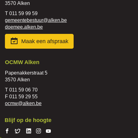
,
3570
Alken
Tel.
011 59 99 59
E-
gemeentebestuur
@
alken.be
mail
Website
doemee.alken.be
Maak een afspraak
Contact
OCMW Alken
Adres
Papenakkerstraat 5
,
3570
Alken
Tel.
011 59 06 70
Fax
011 59 29 55
E-
ocmw
@
alken.be
mail
Blijf op de hoogte
Volg ons
Volg
Volg
Volg ons
Volg
op
ons
ons op
op
ons op