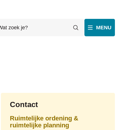
t
Zoeken
MENU
ek
p
ube
Contact
Ruimtelijke ordening &
ruimtelijke planning