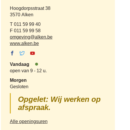
Adres
Hoogdorpsstraat 38
,
3570
Alken
Tel.
011 59 99 40
Fax
011 59 99 58
E-
omgeving
@
alken.be
mail
Website
www.alken.be
Facebook
Twitter
Youtube
Ruimtelijke
Ruimtelijke
Ruimtelijke
Vandaag
ordening &
ordening &
ordening &
Nu
open van
9
-
12 u.
ruimtelijke
ruimtelijke
ruimtelijke
open
planning
planning
planning
Morgen
Gesloten
Opgelet: Wij werken op
afspraak.
Ruimtelijke
Alle openingsuren
ordening