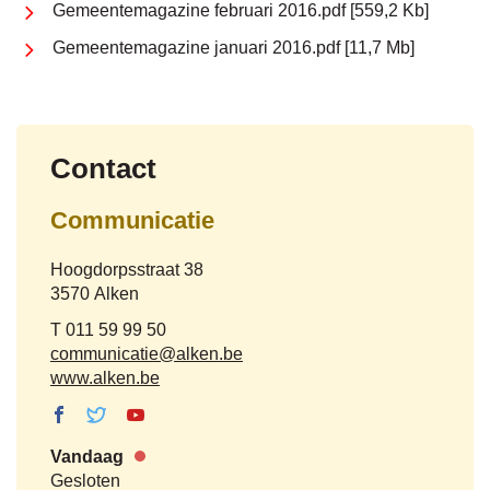
Gemeentemagazine februari 2016.pdf
559,2 Kb
Gemeentemagazine januari 2016.pdf
11,7 Mb
Contact
Communicatie
Adres
Hoogdorpsstraat 38
,
3570
Alken
Tel.
011 59 99 50
E-
communicatie
@
alken.be
mail
Website
www.alken.be
Facebook
Twitter
Youtube
Communicatie
Communicatie
Communicatie
Vandaag
Nu
Gesloten
gesloten