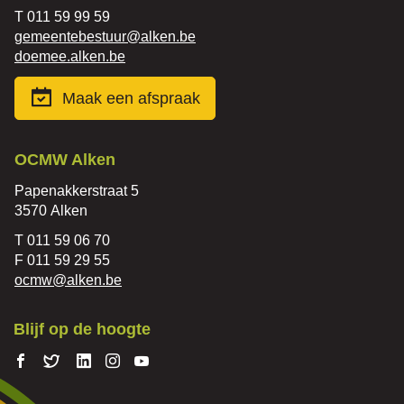
Tel.
011 59 99 59
E-
gemeentebestuur
@
alken.be
mail
Website
doemee.alken.be
Maak een afspraak
Contact
OCMW Alken
Adres
Papenakkerstraat 5
,
3570
Alken
Tel.
011 59 06 70
Fax
011 59 29 55
E-
ocmw
@
alken.be
mail
Blijf op de hoogte
Volg ons
Volg
Volg
Volg ons
Volg
op
ons
ons op
op
ons op
Facebook
op
Linkedin
Instagram
Youtube