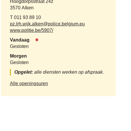
Adres
Hoogdorpsstraat 24z
,
3570
Alken
Tel.
011 93 89 10
E-
pz.lrh.wijk.alken
@
police.belgium.eu
mail
Website
www.politie.be/5907/
Vandaag
Nu
Gesloten
gesloten
Morgen
Gesloten
Opgelet:
alle diensten werken op afspraak.
Politie
Alle openingsuren
-
Wijkteam
Alken