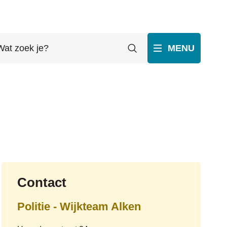
t
Zoeken
MENU
ek
p
ube
Contact
Politie - Wijkteam Alken