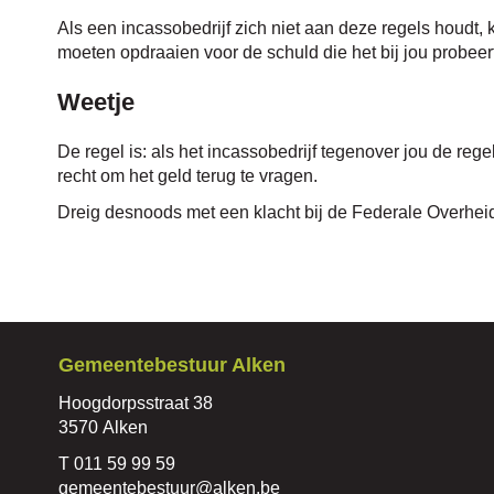
Als een incassobedrijf zich niet aan deze regels houdt, k
moeten opdraaien voor de schuld die het bij jou probeert
Weetje
De regel is: als het incassobedrijf tegenover jou de rege
recht om het geld terug te vragen.
Dreig desnoods met een klacht bij de Federale Overhe
Contact
Gemeentebestuur Alken
Adres
Hoogdorpsstraat 38
,
3570
Alken
Tel.
011 59 99 59
E-
gemeentebestuur
@
alken.be