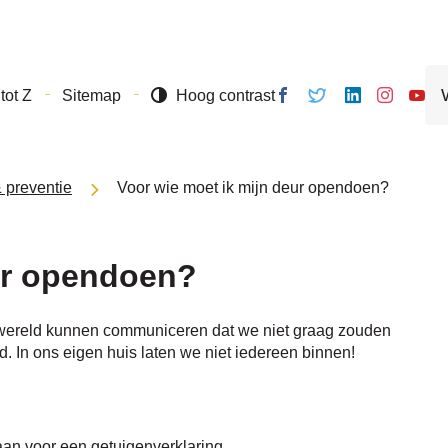
Naar
inhoud
Wa
Volg ons
Volg
Volg
Volg ons
Volg
tot Z
Sitemap
Hoog contrast
zo
op
ons
ons op
op
ons o
je?
Facebook
op
Linkedin
Instagram
Yout
Twitter
& preventie
Voor wie moet ik mijn deur opendoen?
ur opendoen?
de wereld kunnen communiceren dat we niet graag zouden
d. In ons eigen huis laten we niet iedereen binnen!
 aan voor een getuigenverklaring.