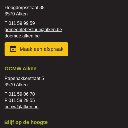
Adres
Hoogdorpsstraat 38
,
3570
Alken
Tel.
011 59 99 59
E-
gemeentebestuur
@
alken.be
mail
Website
doemee.alken.be
Maak een afspraak
Contact
OCMW Alken
Adres
Papenakkerstraat 5
,
3570
Alken
Tel.
011 59 06 70
Fax
011 59 29 55
E-
ocmw
@
alken.be
mail
Blijf op de hoogte