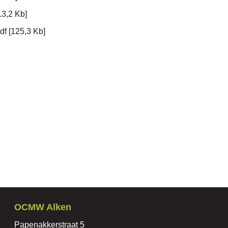
13,2 Kb
df
125,3 Kb
Contact
OCMW Alken
Adres
Papenakkerstraat 5