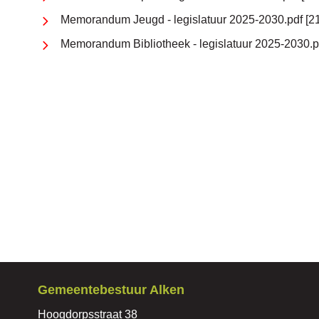
Memorandum Jeugd - legislatuur 2025-2030.pdf
2
Memorandum Bibliotheek - legislatuur 2025-2030.p
Contact
Gemeentebestuur Alken
Adres
Hoogdorpsstraat 38