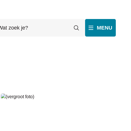
t
Zoeken
MENU
ek
p
ube