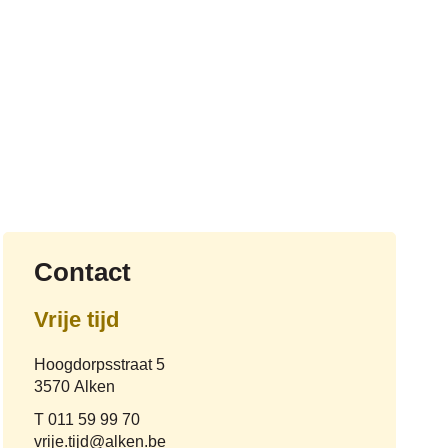
Contact
Vrije tijd
Adres
Hoogdorpsstraat 5
,
3570
Alken
Tel.
011 59 99 70
E-
vrije.tijd
@
alken.be