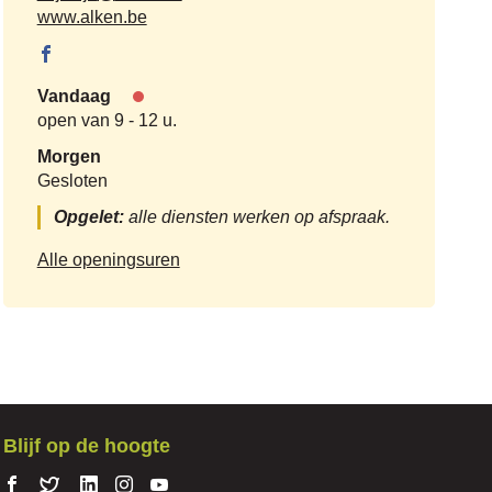
mail
Website
www.alken.be
Facebook
Vrije tijd
Vandaag
Nu
open van
9
-
12 u.
gesloten
Morgen
Gesloten
Opgelet:
alle diensten werken op afspraak.
Vrije
Alle openingsuren
tijd
Blijf op de hoogte
Volg ons
Volg
Volg
Volg ons
Volg