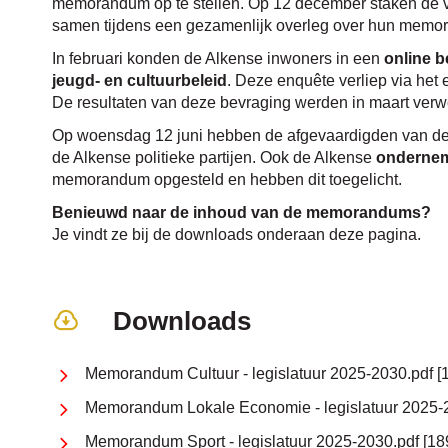
memorandum op te stellen. Op 12 december staken de voo
samen tijdens een gezamenlijk overleg over hun mem
In februari konden de Alkense inwoners in een
online 
jeugd- en cultuurbeleid
. Deze enquête verliep via het 
De resultaten van deze bevraging werden in maart ver
Op woensdag 12 juni hebben de afgevaardigden van d
de Alkense politieke partijen. Ook de Alkense
onderne
memorandum opgesteld en hebben dit toegelicht.
Benieuwd naar de inhoud van de memorandums?
Je vindt ze bij de downloads onderaan deze pagina.
Downloads
Memorandum Cultuur - legislatuur 2025-2030.pdf
Memorandum Lokale Economie - legislatuur 2025-
Memorandum Sport - legislatuur 2025-2030.pdf
18