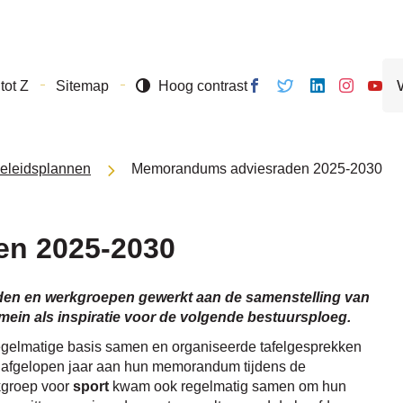
Naar
inhoud
Wa
Volg ons
Volg
Volg
Volg ons
Volg
tot Z
Sitemap
Hoog contrast
zo
op
ons
ons op
op
ons o
je?
Facebook
op
Linkedin
Instagram
Yout
Twitter
eleidsplannen
Memorandums adviesraden 2025-2030
n 2025-2030
den en werkgroepen gewerkt aan de samenstelling van
in als inspiratie voor de volgende bestuursploeg.
regelmatige basis samen en organiseerde tafelgesprekken
 afgelopen jaar aan hun memorandum tijdens de
kgroep voor
sport
kwam ook regelmatig samen om hun