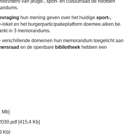
rzitters van jeugd-, sport- en cultuurraad de hoofden
orandums.
bevraging
hun mening geven over het huidige
sport-,
e-loket en het burgerparticipatieplatform doemee.alken.be.
werkt in 3 memorandums.
e verschillende domeinen hun memorandum toegelicht aan
mersraad
en de openbare
bibliotheek
hebben een
1 Mb
2030.pdf
415,4 Kb
9 Kb