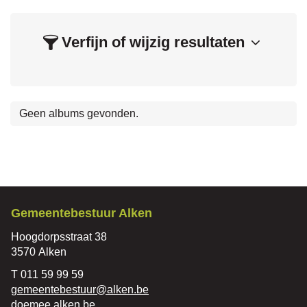
Verfijn of wijzig resultaten
Geen albums gevonden.
Contact
Gemeentebestuur Alken
Adres
Hoogdorpsstraat 38
,
3570
Alken
Tel.
011 59 99 59
E-
gemeentebestuur
@
alken.be
mail
Website
doemee.alken.be