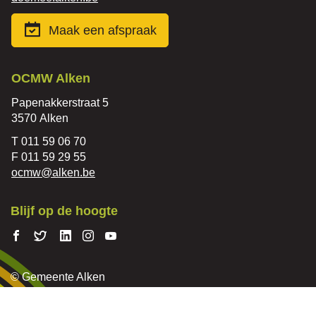
Maak een afspraak
Contact
OCMW Alken
Adres
Papenakkerstraat 5
,
3570
Alken
Tel.
011 59 06 70
Fax
011 59 29 55
E-
ocmw
@
alken.be
mail
Blijf op de hoogte
Volg ons
Volg
Volg
Volg ons
Volg
op
ons
ons op
op
ons op
Facebook
op
Linkedin
Instagram
Youtube
© Gemeente Alken
Twitter
Cookiebeleid
Sitemap
Proclaimer
Privacyverklaring
Toegankelijkheid
lcp.nv