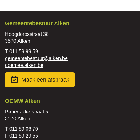
Contact
Gemeentebestuur Alken
Adres
Hoogdorpsstraat 38
,
3570
Alken
Tel.
011 59 99 59
E-
gemeentebestuur
@
alken.be
mail
Website
doemee.alken.be
Maak een afspraak
Contact
OCMW Alken
Adres
Papenakkerstraat 5
,
3570
Alken
Tel.
011 59 06 70
Fax
011 59 29 55