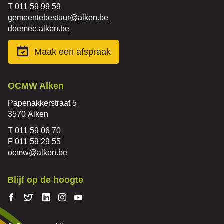
Tel.
011 59 99 59
E-
gemeentebestuur
@
alken.be
mail
Website
doemee.alken.be
Maak een afspraak
Contact
OCMW Alken
Adres
Papenakkerstraat 5
,
3570
Alken
Tel.
011 59 06 70
Fax
011 59 29 55
E-
ocmw
@
alken.be
mail
Blijf op de hoogte
Volg ons
Volg
Volg
Volg ons
Volg
op
ons
ons op
op
ons op
Facebook
op
Linkedin
Instagram
Youtube