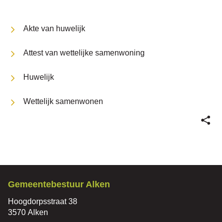
Thema's
naar
Akte van huwelijk
Attest van wettelijke samenwoning
links
Huwelijk
Wettelijk samenwonen
Deel
deze
pagin
Contact
Gemeentebestuur Alken
Adres
Hoogdorpsstraat 38
,
3570
Alken