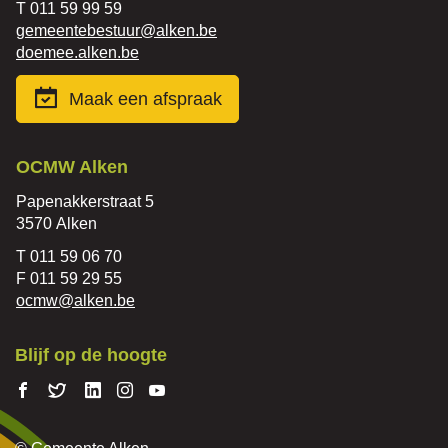
Tel.
011 59 99 59
E-
gemeentebestuur
@
alken.be
mail
Website
doemee.alken.be
Maak een afspraak
Contact
OCMW Alken
Adres
Papenakkerstraat 5
,
3570
Alken
Tel.
011 59 06 70
Fax
011 59 29 55
E-
ocmw
@
alken.be
mail
Blijf op de hoogte
Volg ons
Volg
Volg
Volg ons
Volg
op
ons
ons op
op
ons op
Facebook
op
Linkedin
Instagram
Youtube