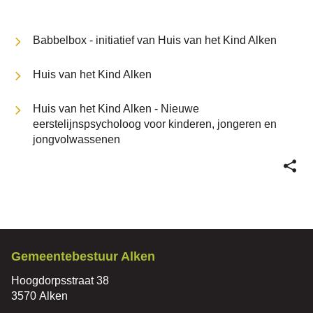
Thema's
naar
Babbelbox - initiatief van Huis van het Kind Alken
Huis van het Kind Alken
links
Huis van het Kind Alken - Nieuwe
eerstelijnspsycholoog voor kinderen, jongeren en
jongvolwassenen
Deel
deze
pagin
Contact
Gemeentebestuur Alken
Adres
Hoogdorpsstraat 38
,
3570
Alken