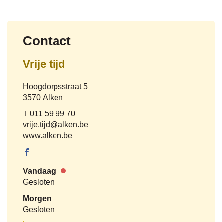
Contact
Vrije tijd
Adres
Hoogdorpsstraat 5
,
3570
Alken
Tel.
011 59 99 70
E-
vrije.tijd
@
alken.be
mail
Website
www.alken.be
Facebook
Vrije tijd
Vandaag
Nu
Gesloten
gesloten
Morgen
Gesloten