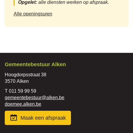
Opgelet:
alle diensten werken op afspraak.
Vrije
Alle openingsuren
tijd
Contact
Gemeentebestuur Alken
Adres
Hoogdorpsstraat 38
,
3570
Alken
Tel.
011 59 99 59
E-
gemeentebestuur
@
alken.be
mail
Website
doemee.alken.be
Maak een afspraak