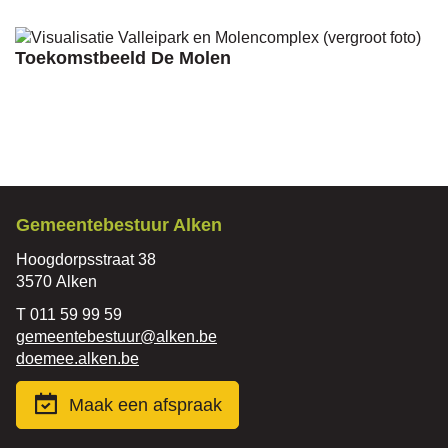
Toekomstbeeld De Molen
Contact
Gemeentebestuur Alken
Adres
Hoogdorpsstraat 38
,
3570
Alken
Tel.
011 59 99 59
E-
gemeentebestuur
@
alken.be
mail
Website
doemee.alken.be
Maak een afspraak