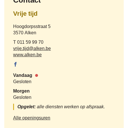
Contact
Vrije tijd
Adres
Hoogdorpsstraat 5
,
3570
Alken
Tel.
011 59 99 70
E-
vrije.tijd
@
alken.be
mail
Website
www.alken.be
Facebook
Vrije tijd
Vandaag
Nu
Gesloten
gesloten
Morgen
Gesloten
Opgelet:
alle diensten werken op afspraak.
Vrije
Alle openingsuren
tijd