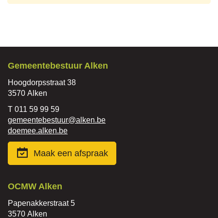
Contact
Gemeentebestuur Alken
Adres
Hoogdorpsstraat 38
,
3570
Alken
Tel.
011 59 99 59
E-
gemeentebestuur
@
alken.be
mail
Website
doemee.alken.be
Maak een afspraak
Contact
OCMW Alken
Adres
Papenakkerstraat 5
,
3570
Alken