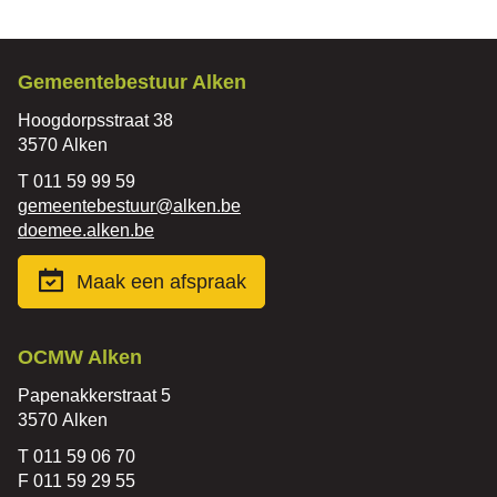
Contact
Gemeentebestuur Alken
Adres
Hoogdorpsstraat 38
,
3570
Alken
Tel.
011 59 99 59
E-
gemeentebestuur
@
alken.be
mail
Website
doemee.alken.be
Maak een afspraak
Contact
OCMW Alken
Adres
Papenakkerstraat 5
,
3570
Alken
Tel.
011 59 06 70
Fax
011 59 29 55