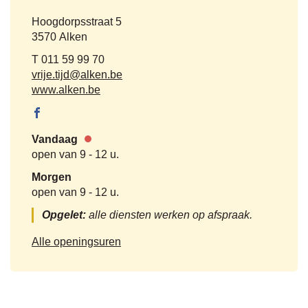
Adres
Hoogdorpsstraat 5
,
3570
Alken
Tel.
011 59 99 70
E-
vrije.tijd
@
alken.be
mail
Website
www.alken.be
Facebook
Vrije tijd
Vandaag
Nu
open van
9
-
12 u.
gesloten
Morgen
open van
9
-
12 u.
Opgelet:
alle diensten werken op afspraak.
Vrije
Alle openingsuren
tijd