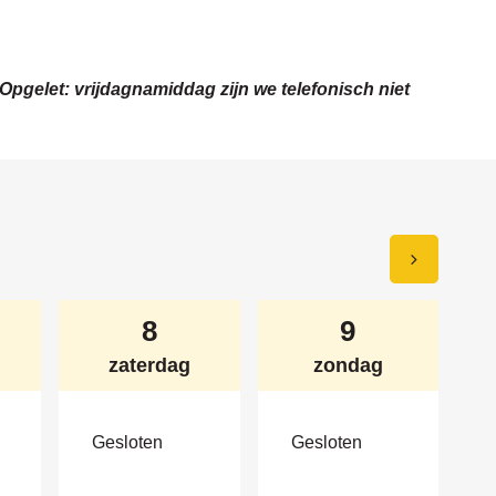
Opgelet: vrijdagnamiddag zijn we telefonisch niet
Bekijk
augustus
augustus
8
9
2026
2026
openingsure
zaterdag
zondag
van
Gesloten
Gesloten
de