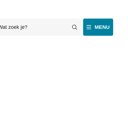
t
Zoeken
MENU
ek
p
ube