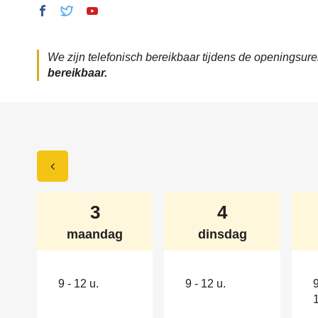
Facebook
Twitter
Youtube
Financiën
Financiën
Financiën
Openingsuren
We zijn telefonisch bereikbaar tijdens de openingsu
bereikbaar.
Bekijk
augustus
augustus
au
3
4
2026
2026
openingsuren
maandag
dinsdag
van
9
-
12 u.
9
-
12 u.
de