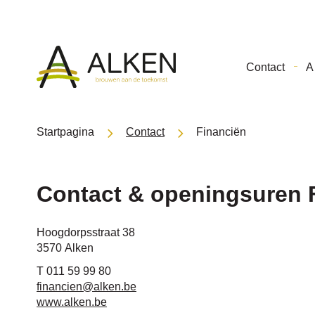
Gemeente
Contact
A 
Alken
Startpagina
Contact
Financiën
Contact & openingsuren 
Contact
Adres
Hoogdorpsstraat 38
,
3570
Alken
Tel.
011 59 99 80
E-
financien
@
alken.be
mail
Website
www.alken.be