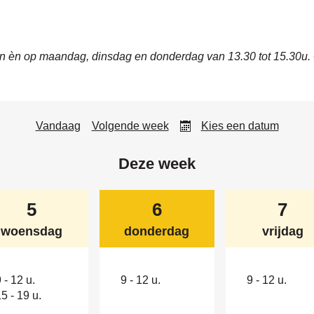
ren èn op maandag, dinsdag en donderdag van 13.30 tot 15.30u.
Vandaag
Volgende week
Kies een datum
Deze week
gustus
augustus
augustus
5
6
7
2026
2026
2026
woensdag
donderdag
vrijdag
9
-
12 u.
9
-
12 u.
9
-
12 u.
&
15
-
19 u.