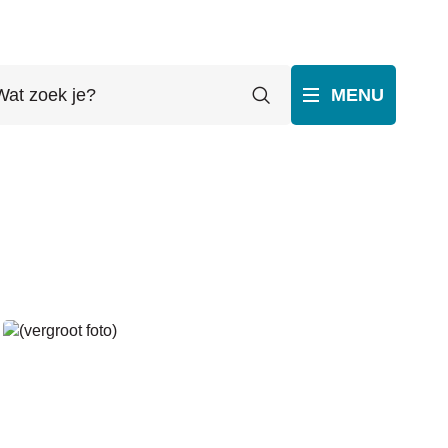
t
Zoeken
MENU
ek
p
ube