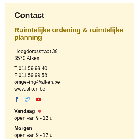
Contact
Ruimtelijke ordening & ruimtelijke
planning
Adres
Hoogdorpsstraat 38
,
3570
Alken
Tel.
011 59 99 40
Fax
011 59 99 58
E-
omgeving
@
alken.be
mail
Website
www.alken.be
Facebook
Twitter
Youtube
Ruimtelijke
Ruimtelijke
Ruimtelijke
Vandaag
ordening &
ordening &
ordening &
Nu
open van
9
-
12 u.
ruimtelijke
ruimtelijke
ruimtelijke
gesloten
planning
planning
planning
Morgen
open van
9
-
12 u.