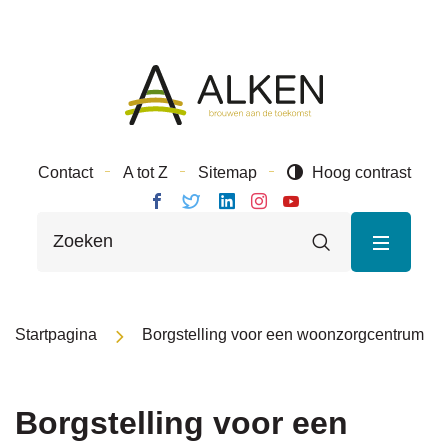
Naar
Gemeente
inhoud
Alken
Contact
A tot Z
Sitemap
Hoog contrast
Volg ons
Volg
Volg
Volg ons
Volg
Wat
op
ons
ons op
op
ons op
Zoeken
zoek
Facebook
op
Linkedin
Instagram
Youtube
je?
Twitter
MENU
Startpagina
Borgstelling voor een woonzorgcentrum
Borgstelling voor een