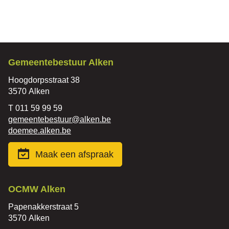
Contact
Gemeentebestuur Alken
Adres
Hoogdorpsstraat 38
,
3570
Alken
Tel.
011 59 99 59
E-
gemeentebestuur
@
alken.be
mail
Website
doemee.alken.be
Maak een afspraak
Contact
OCMW Alken
Adres
Papenakkerstraat 5
,
3570
Alken