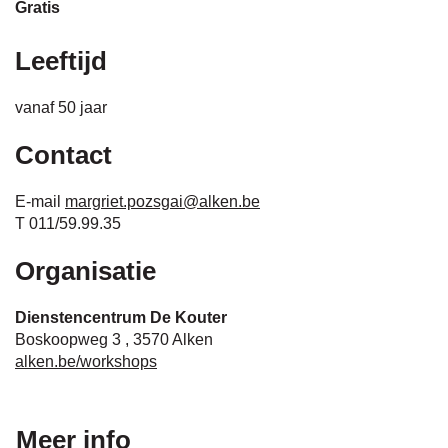
gratis
Leeftijd
vanaf
50
jaar
Contact
E-
margriet.pozsgai
@
alken.be
mail
Tel.
011/59.99.35
Organisatie
Dienstencentrum De Kouter
Boskoopweg 3
,
3570
Alken
Website
alken.be/workshops
Meer info