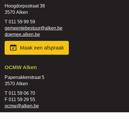
Adres
Hoogdorpsstraat 38
,
3570
Alken
Tel.
011 59 99 59
E-
gemeentebestuur
@
alken.be
mail
Website
doemee.alken.be
Maak een afspraak
Contact
OCMW Alken
Adres
Papenakkerstraat 5
,
3570
Alken
Tel.
011 59 06 70
Fax
011 59 29 55
E-
ocmw
@
alken.be
mail
Blijf op de hoogte