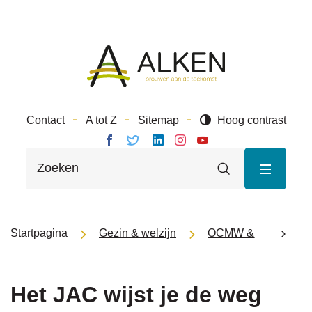
Naar
Gemeente
inhoud
Alken
Contact
A tot Z
Sitemap
Hoog contrast
Volg ons
Volg
Volg
Volg ons
Volg
Wat
op
ons
ons op
op
ons op
Zoeken
zoek
Facebook
op
Linkedin
Instagram
Youtube
je?
Twitter
MENU
Startpagina
Gezin & welzijn
OCMW & Sociaal hu
Het JAC wijst je de weg
scroll