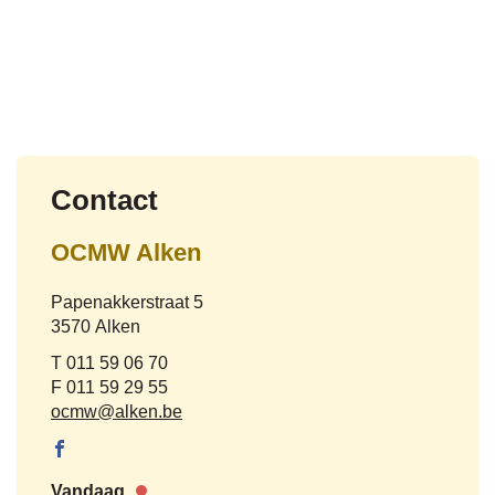
Contact
OCMW Alken
Adres
Papenakkerstraat 5
,
3570
Alken
Tel.
011 59 06 70
Fax
011 59 29 55
E-
ocmw
@
alken.be
mail
Facebook
OCMW
Vandaag