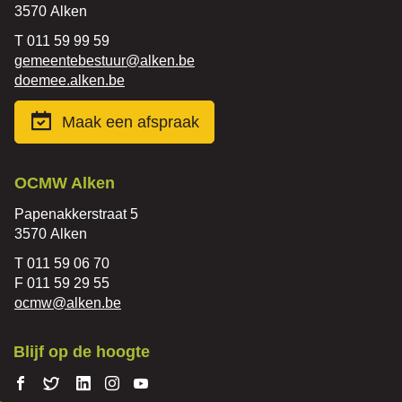
,
3570
Alken
Tel.
011 59 99 59
E-
gemeentebestuur
@
alken.be
mail
Website
doemee.alken.be
Maak een afspraak
Contact
OCMW Alken
Adres
Papenakkerstraat 5
,
3570
Alken
Tel.
011 59 06 70
Fax
011 59 29 55
E-
ocmw
@
alken.be
mail
Blijf op de hoogte
Volg ons
Volg
Volg
Volg ons
Volg
op
ons
ons op
op
ons op